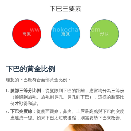
下巴的黃金比例
理想的下巴應符合面部黃金比例：
臉部三等分比例
：從髮際到下巴的距離，應當均分為三等份
（髮際到眉毛、眉毛到鼻孔、鼻孔到下巴），這樣的臉部比
例才顯得和諧。
下巴突度線
：從側面觀察，鼻尖、上唇最高點與下巴的突度
應連成一線。如果下巴太短或後縮，則需要墊下巴來改善。