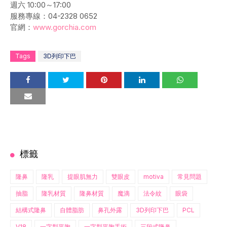
週六 10:00～17:00
服務專線：04-2328 0652
官網：
www.gorchia.com
Tags
3D列印下巴
標籤
隆鼻
隆乳
提眼肌無力
雙眼皮
motiva
常見問題
抽脂
隆乳材質
隆鼻材質
魔滴
法令紋
眼袋
結構式隆鼻
自體脂肪
鼻孔外露
3D列印下巴
PCL
V18
一字型平胸
一字型平胸手術
三段式隆鼻